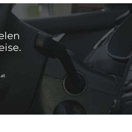
elen
ise.
.at