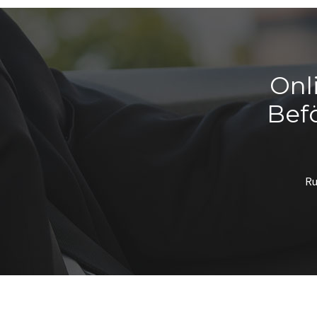
Onl
Bef
Ru