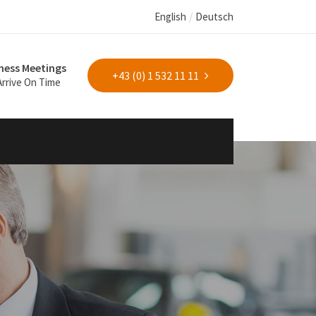
English
Deutsch
ness Meetings
+43 (0) 1 532 11 11
 Arrive On Time