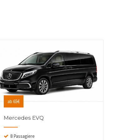
ab 65€
ab 45€
Mercedes EVQ
Tesla 
8 Passagiere
3 Pas