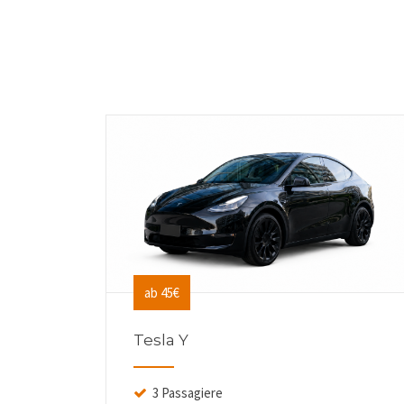
ab 45€
Tesla Y
3 Passagiere