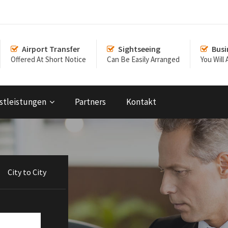
Airport Transfer
Sightseeing
Busi
Offered At Short Notice
Can Be Easily Arranged
You Will
stleistungen
Partners
Kontakt
City to City